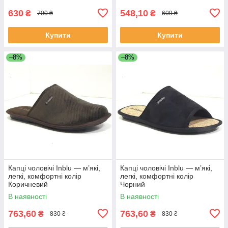
630
548,10
₴
₴
700 ₴
609 ₴
Купити
Купити
–8%
–8%
Капці чоловічі Inblu — м’які,
Капці чоловічі Inblu — м’які,
легкі, комфортні колір
легкі, комфортні колір
Коричневий
Чорний
В наявності
В наявності
763,60
763,60
₴
₴
830 ₴
830 ₴