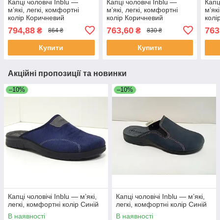
Капці чоловічі Inblu —
Капці чоловічі Inblu —
Капц
м’які, легкі, комфортні
м’які, легкі, комфортні
м’як
колір Коричневий
колір Коричневий
колі
794,88
763,60
763
₴
₴
864 ₴
830 ₴
Купити
Купити
Акційні пропозиції та новинки
–10%
–10%
Капці чоловічі Inblu — м’які,
Капці чоловічі Inblu — м’які,
легкі, комфортні колір Синій
легкі, комфортні колір Синій
В наявності
В наявності