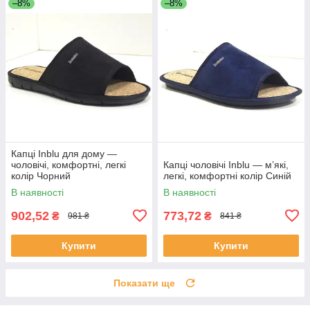
–8%
–8%
Капці Inblu для дому —
чоловічі, комфортні, легкі
Капці чоловічі Inblu — м’які,
колір Чорний
легкі, комфортні колір Синій
В наявності
В наявності
902,52
773,72
₴
₴
981 ₴
841 ₴
Купити
Купити
Показати ще