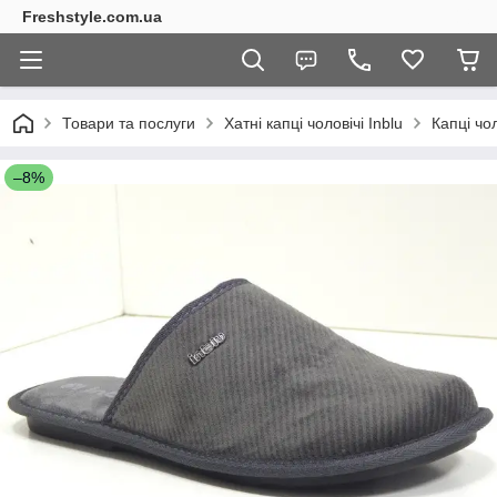
Freshstyle.com.ua
Товари та послуги
Хатні капці чоловічі Inblu
Капці чол
–8%