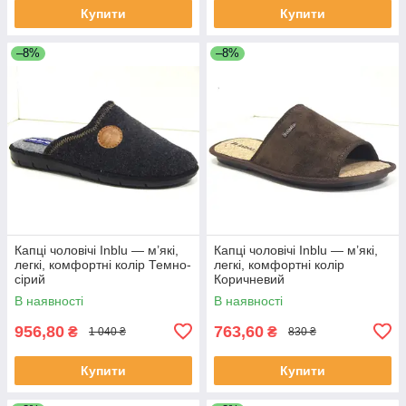
Купити
Купити
–8%
–8%
Капці чоловічі Inblu — м’які,
Капці чоловічі Inblu — м’які,
легкі, комфортні колір Темно-
легкі, комфортні колір
сірий
Коричневий
В наявності
В наявності
956,80
763,60
₴
₴
1 040 ₴
830 ₴
Купити
Купити