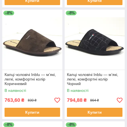
Купити
Купити
–8%
–8%
Капці чоловічі Inblu — м’які,
Капці чоловічі Inblu — м’які,
легкі, комфортні колір
легкі, комфортні колір
Коричневий
Чорний
В наявності
В наявності
763,60
794,88
₴
₴
830 ₴
864 ₴
Купити
Купити
–8%
–8%