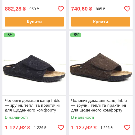
882,28
740,60
₴
₴
959 ₴
805 ₴
Купити
Купити
–8%
–8%
Чоловічі домашні капці Inblu
Чоловічі домашні капці Inblu
— зручні, теплі та практичні
— зручні, теплі та практичні
для щоденного комфорту
для щоденного комфорту
колір Чорний
колір Коричневий
В наявності
В наявності
1 127,92
1 127,92
₴
₴
1 226 ₴
1 226 ₴