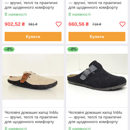
— зручні, теплі та практичні
— зручні, теплі та практичні
для щоденного комфорту
для щоденного комфорту
колір Коричневий
колір Пісочний
В наявності
В наявності
902,52
660,56
₴
₴
981 ₴
718 ₴
Купити
Купити
–8%
–8%
Чоловічі домашні капці Inblu
Чоловічі домашні капці Inblu
— зручні, теплі та практичні
— зручні, теплі та практичні
для щоденного комфорту
для щоденного комфорту
колір Пісочний
колір Темно-сірий
В наявності
В наявності