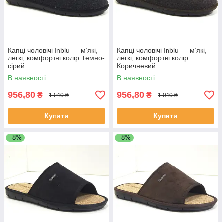
Капці чоловічі Inblu — м’які,
Капці чоловічі Inblu — м’які,
легкі, комфортні колір Темно-
легкі, комфортні колір
сірий
Коричневий
В наявності
В наявності
956,80
956,80
₴
₴
1 040 ₴
1 040 ₴
Купити
Купити
–8%
–8%