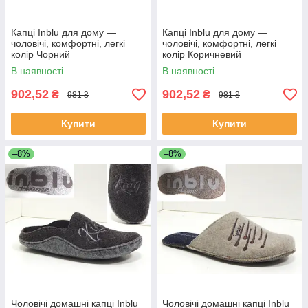
Капці Inblu для дому —
Капці Inblu для дому —
чоловічі, комфортні, легкі
чоловічі, комфортні, легкі
колір Чорний
колір Коричневий
В наявності
В наявності
902,52
902,52
₴
₴
981 ₴
981 ₴
Купити
Купити
–8%
–8%
Чоловічі домашні капці Inblu
Чоловічі домашні капці Inblu