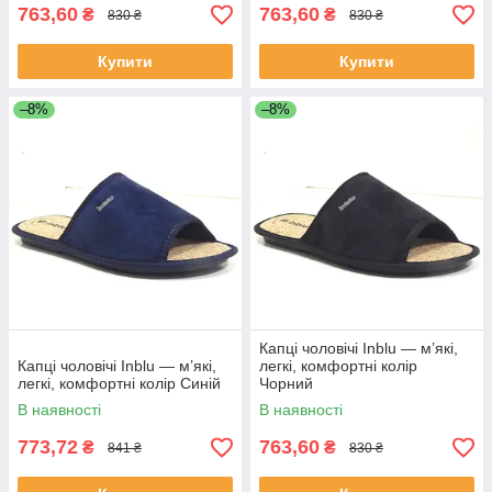
763,60
763,60
₴
₴
830 ₴
830 ₴
Купити
Купити
–8%
–8%
Капці чоловічі Inblu — м’які,
Капці чоловічі Inblu — м’які,
легкі, комфортні колір
легкі, комфортні колір Синій
Чорний
В наявності
В наявності
773,72
763,60
₴
₴
841 ₴
830 ₴