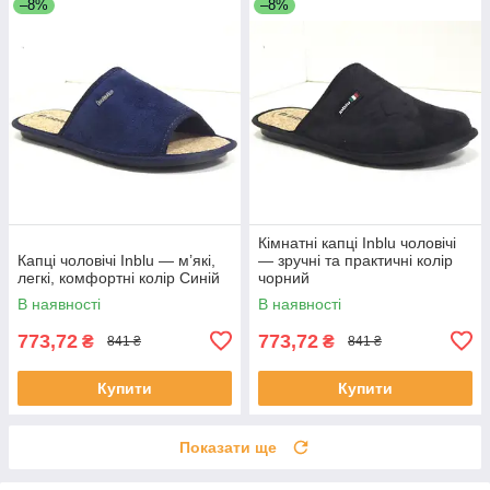
–8%
–8%
Кімнатні капці Inblu чоловічі
Капці чоловічі Inblu — м’які,
— зручні та практичні колір
легкі, комфортні колір Синій
чорний
В наявності
В наявності
773,72
773,72
₴
₴
841 ₴
841 ₴
Купити
Купити
Показати ще