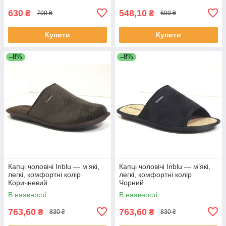
630
548,10
₴
₴
700 ₴
609 ₴
Купити
Купити
–8%
–8%
Капці чоловічі Inblu — м’які,
Капці чоловічі Inblu — м’які,
легкі, комфортні колір
легкі, комфортні колір
Коричневий
Чорний
В наявності
В наявності
763,60
763,60
₴
₴
830 ₴
830 ₴