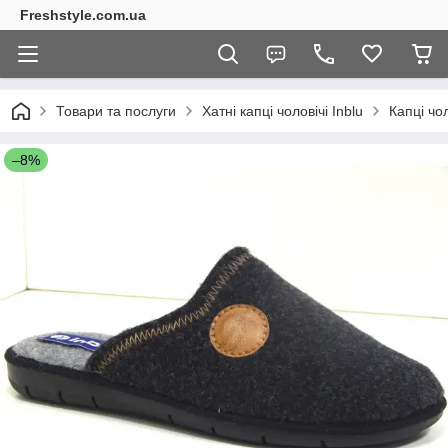
Freshstyle.com.ua
Товари та послуги
Хатні капці чоловічі Inblu
Капці чол
–8%