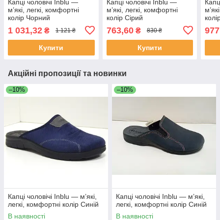
Капці чоловічі Inblu —
Капці чоловічі Inblu —
Капц
м’які, легкі, комфортні
м’які, легкі, комфортні
м’як
колір Чорний
колір Сірий
колі
1 031,32
763,60
977
₴
₴
1 121 ₴
830 ₴
Купити
Купити
Акційні пропозиції та новинки
–10%
–10%
Капці чоловічі Inblu — м’які,
Капці чоловічі Inblu — м’які,
легкі, комфортні колір Синій
легкі, комфортні колір Синій
В наявності
В наявності