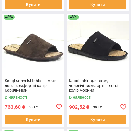
Купити
Купити
–8%
–8%
Капці чоловічі Inblu — м’які,
Капці Inblu для дому —
легкі, комфортні колір
чоловічі, комфортні, легкі
Коричневий
колір Чорний
В наявності
В наявності
763,60
902,52
₴
₴
830 ₴
981 ₴
Купити
Купити