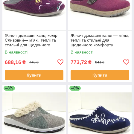
Жіночі домашні капці колір
Жіночі домашні капці — м’які,
Сливовий— м’які, теплі та
теплі та стильні для
стильні для щоденного
щоденного комфорту
комфорту
В наявності
В наявності
688,16
773,72
₴
₴
748 ₴
841 ₴
Купити
Купити
–8%
–8%