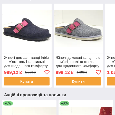
Жіночі домашні капці Inblu
Жіночі домашні капці Inblu
Жіно
— м’які, теплі та стильні
— м’які, теплі та стильні
— м’
для щоденного комфорту
для щоденного комфорту
для
999,12
999,12
1 0
₴
₴
1 086 ₴
1 086 ₴
Купити
Купити
Акційні пропозиції та новинки
–8%
–8%