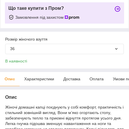
Що таке купити з Пром?
Замовлення під захистом
Розмір жіночого взуття
36
В наявності
Опис
Характеристики
Доставка
Оплата
Умови п
Опис
Жіночі домашні капці поєднують у собі комфорт, практичність і
стильний зовнішній вигляд. Вони м’яко огортають стопу,
забезпечують тепло та приємні відчуття протягом усього дня.
Легка гнучка підошва зменшує навантаження на ноги та
запобігає ковзанню на гладких поверхнях. Капці підходять для