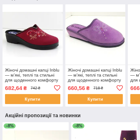
Жіночі домашні капці Inblu
Жіночі домашні капці Inblu
Жіно
— м’які, теплі та стильні
— м’які, теплі та стильні
— м’
для щоденного комфорту
для щоденного комфорту
для
682,64
660,56
666
₴
₴
742 ₴
718 ₴
Купити
Купити
Акційні пропозиції та новинки
–8%
–8%