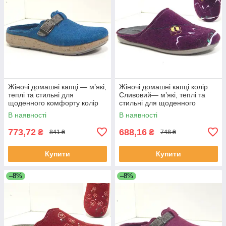
Жіночі домашні капці — м’які,
Жіночі домашні капці колір
теплі та стильні для
Сливовий— м’які, теплі та
щоденного комфорту колір
стильні для щоденного
Яскраво-синій
комфорту
В наявності
В наявності
773,72
688,16
₴
₴
841 ₴
748 ₴
Купити
Купити
–8%
–8%