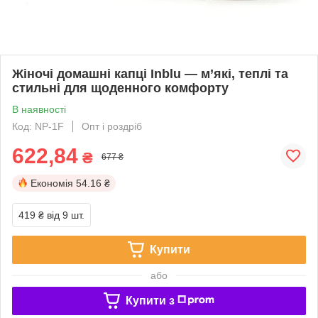
Жіночі домашні капці Inblu — м’які, теплі та
стильні для щоденного комфорту
В наявності
Код: NP-1F
Опт і роздріб
622,84
₴
677 ₴
Економія
54.16 ₴
419 ₴
від 9 шт.
Купити
або
Купити з