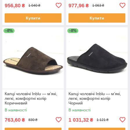
956,80
977,96
₴
₴
1 040 ₴
1 063 ₴
Купити
Купити
–8%
–8%
Капці чоловічі Inblu — м’які,
Капці чоловічі Inblu — м’які,
легкі, комфортні колір
легкі, комфортні колір
Коричневий
Чорний
В наявності
В наявності
763,60
1 031,32
₴
₴
830 ₴
1 121 ₴