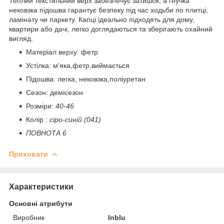
Теплий текстильний верх забезпечує затишок, а гнучка
нековзка підошва гарантує безпеку під час ходьби по плитці,
ламінату чи паркету. Капці ідеально підходять для дому,
квартири або дачі, легко доглядаються та зберігають охайний
вигляд.
Матеріал верху: фетр
Устілка: м'яка,фетр,виймається
Підошва: легка, нековзка,поліуретан
Сезон: демісезон
Розміри:
40-46
Колір :
сіро-синій (041)
ПОВНОТА 6
Приховати
Характеристики
Основні атрибути
Виробник
Inblu