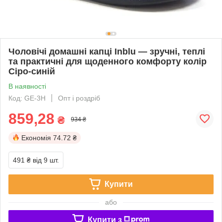
Чоловічі домашні капці Inblu — зручні, теплі
та практичні для щоденного комфорту колір
Сіро-синій
В наявності
Код: GE-3Н
Опт і роздріб
859,28
₴
934 ₴
Економія
74.72 ₴
491 ₴
від 9 шт.
Купити
або
Купити з