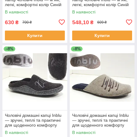
легкі, комфортні колір Синій
легкі, комфортні колір Синій
В наявності
В наявності
630
548,10
₴
₴
700 ₴
609 ₴
Купити
Купити
–8%
–8%
Чоловічі домашні капці Inblu
Чоловічі домашні капці Inblu
— зручні, теплі та практичні
— зручні, теплі та практичні
для щоденного комфорту
для щоденного комфорту
колір Коричневий
колір Пісочний
В наявності
В наявності