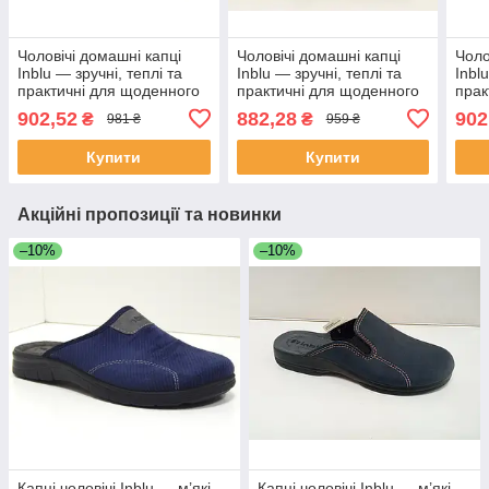
Чоловічі домашні капці
Чоловічі домашні капці
Чоло
Inblu — зручні, теплі та
Inblu — зручні, теплі та
Inbl
практичні для щоденного
практичні для щоденного
прак
комфорту колір Чорний
комфорту колір Пісочний
комф
902,52
882,28
902
₴
₴
981 ₴
959 ₴
Купити
Купити
Акційні пропозиції та новинки
–10%
–10%
Капці чоловічі Inblu — м’які,
Капці чоловічі Inblu — м’які,