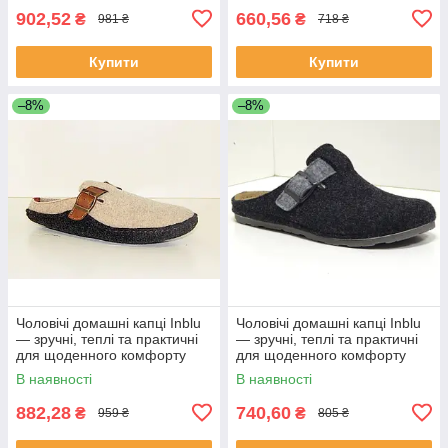
902,52
660,56
₴
₴
981 ₴
718 ₴
Купити
Купити
–8%
–8%
Чоловічі домашні капці Inblu
Чоловічі домашні капці Inblu
— зручні, теплі та практичні
— зручні, теплі та практичні
для щоденного комфорту
для щоденного комфорту
колір Пісочний
колір Темно-сірий
В наявності
В наявності
882,28
740,60
₴
₴
959 ₴
805 ₴