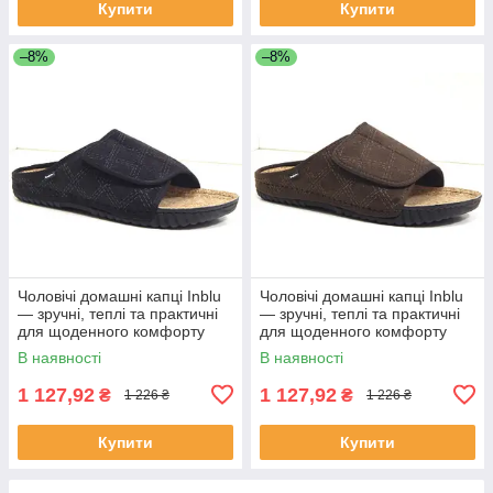
Купити
Купити
–8%
–8%
Чоловічі домашні капці Inblu
Чоловічі домашні капці Inblu
— зручні, теплі та практичні
— зручні, теплі та практичні
для щоденного комфорту
для щоденного комфорту
колір Чорний
колір Коричневий
В наявності
В наявності
1 127,92
1 127,92
₴
₴
1 226 ₴
1 226 ₴
Купити
Купити