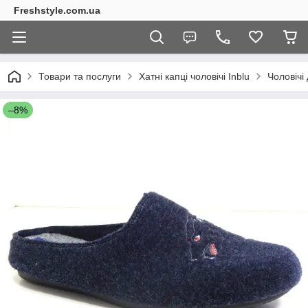
Freshstyle.com.ua
Товари та послуги
Хатні капці чоловічі Inblu
Чоловічі
–8%