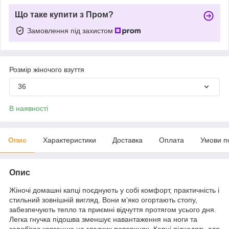
Що таке купити з Пром?
Замовлення під захистом
Розмір жіночого взуття
36
В наявності
Опис
Характеристики
Доставка
Оплата
Умови п
Опис
Жіночі домашні капці поєднують у собі комфорт, практичність і
стильний зовнішній вигляд. Вони м’яко огортають стопу,
забезпечують тепло та приємні відчуття протягом усього дня.
Легка гнучка підошва зменшує навантаження на ноги та
запобігає ковзанню на гладких поверхнях. Капці підходять для