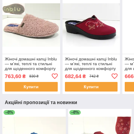
Жіночі домашні капці Inblu
Жіночі домашні капці Inblu
Жіно
— м’які, теплі та стильні
— м’які, теплі та стильні
— м’
для щоденного комфорту
для щоденного комфорту
для
763,60
682,64
666
₴
₴
830 ₴
742 ₴
Купити
Купити
Акційні пропозиції та новинки
–8%
–8%