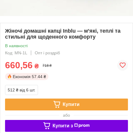
Жіночі домашні капці Inblu — м’які, теплі та
стильні для щоденного комфорту
В наявності
Код: MN-1L
Опт і роздріб
660,56
₴
718 ₴
Економія
57.44 ₴
512 ₴
від 6 шт.
Купити
або
Купити з