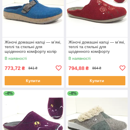
Жіночі домашні капці — м’які,
Жіночі домашні капці — м’які,
теплі та стильні для
теплі та стильні для
щоденного комфорту колір
щоденного комфорту
Яскраво-синій
В наявності
В наявності
773,72
794,88
₴
₴
841 ₴
864 ₴
Купити
Купити
–8%
–8%