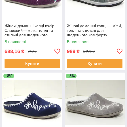
Жіночі домашні капці колір
Жіночі домашні капці — м’які,
Сливовий— м’які, теплі та
теплі та стильні для
стильні для щоденного
щоденного комфорту
комфорту
В наявності
В наявності
688,16
989
₴
₴
748 ₴
1 075 ₴
Купити
Купити
–8%
–8%