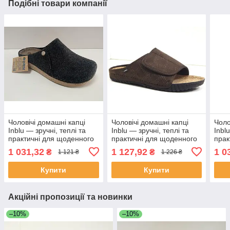
Подібні товари компанії
Чоловічі домашні капці
Чоловічі домашні капці
Чоло
Inblu — зручні, теплі та
Inblu — зручні, теплі та
Inbl
практичні для щоденного
практичні для щоденного
прак
комфорту колір Т.Сірий
комфорту колір
комф
1 031,32
1 127,92
1 0
₴
₴
1 121 ₴
1 226 ₴
Коричневий
Купити
Купити
Акційні пропозиції та новинки
–10%
–10%