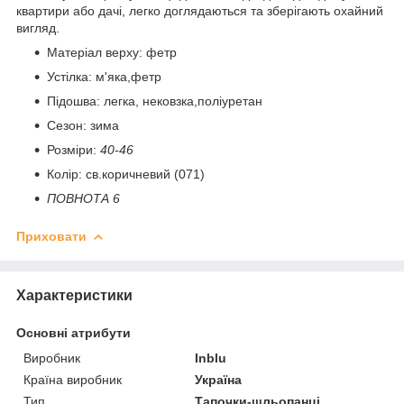
квартири або дачі, легко доглядаються та зберігають охайний
вигляд.
Матеріал верху: фетр
Устілка: м'яка,фетр
Підошва: легка, нековзка,поліуретан
Сезон: зима
Розміри:
40-46
Колір: св.коричневий (071)
ПОВНОТА 6
Приховати
Характеристики
Основні атрибути
Виробник
Inblu
Країна виробник
Україна
Тип
Тапочки-шльопанці