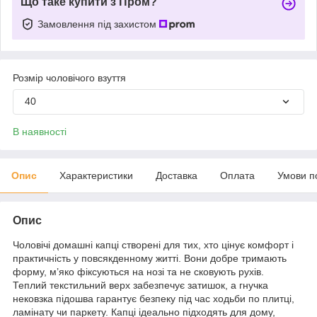
Що таке купити з Пром?
Замовлення під захистом
Розмір чоловічого взуття
40
В наявності
Опис
Характеристики
Доставка
Оплата
Умови п
Опис
Чоловічі домашні капці створені для тих, хто цінує комфорт і
практичність у повсякденному житті. Вони добре тримають
форму, м’яко фіксуються на нозі та не сковують рухів.
Теплий текстильний верх забезпечує затишок, а гнучка
нековзка підошва гарантує безпеку під час ходьби по плитці,
ламінату чи паркету. Капці ідеально підходять для дому,