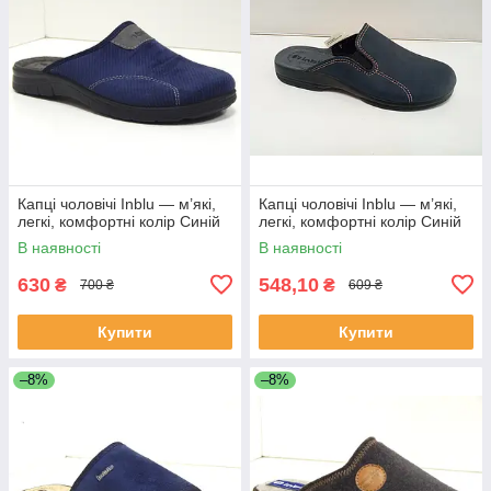
Капці чоловічі Inblu — м’які,
Капці чоловічі Inblu — м’які,
легкі, комфортні колір Синій
легкі, комфортні колір Синій
В наявності
В наявності
630
548,10
₴
₴
700 ₴
609 ₴
Купити
Купити
–8%
–8%