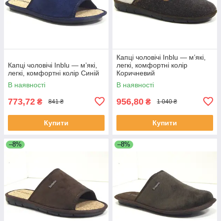
Капці чоловічі Inblu — м’які,
Капці чоловічі Inblu — м’які,
легкі, комфортні колір
легкі, комфортні колір Синій
Коричневий
В наявності
В наявності
773,72
956,80
₴
₴
841 ₴
1 040 ₴
Купити
Купити
–8%
–8%